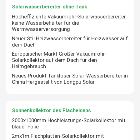
Solarwasserbereiter ohne Tank
Hocheffiziente Vakuumrohr-Solarwasserbereiter
Über uns
keine Wasserbehälter für die
Warmwasserversorgung
Werksbesichtigung
Neuer Stil Heizwasserbereiter für Heizwasser auf
dem Dach
Europäischer Markt Großer Vakuumrohr-
Qualitätskontrolle
Solarkollektor auf dem Dach für den
Heimgebrauch
Neues Produkt Tankloser Solar-Wasserbereiter in
Kontakt mit uns
China Hergestellt von Longpu Solar
Neuigkeiten
Sonnenkollektor des Flacheisens
Rechtssachen
2000x1000mm Hochleistungs-Solarkollektor mit
blauer Folie
2mx1m Flachplatten-Solarkollektor mit
Solarthermischer Kocher