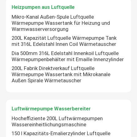
Heizpumpen aus Luftquelle
Luftquelle Pufferbehälter
Mikro-Kanal Außen-Spule Luftquelle
Wärmepumpe Wassertank für Heizung und
Warmwasserversorgung
Heizpumpen aus Luftquelle
200L Kapazität Luftquelle Wärmepumpe Tank
mit 316L Edelstahl Innen Coil Wärmetauscher
Dia 500mm 316L Edelstahl Innenkoil Luftquelle
Luftwärmepumpe Wasserbereiter
Wärmepumpenbehälter mit Emaille Innenzylinder
200L Fabrik Direktverkauf Luftquelle
Photovoltaische Warmwasserbereiter
Wärmepumpe Wassertank mit Mikrokanale
Außen Spirale Wärmetauscher
Wasserbehälter für den Ofen
Luftwärmepumpe Wasserbereiter
Hocheffiziente 200L Luftwärmepumpen
Wassereinheitlichungsmaschine
150 l Kapazitäts-Emalierzylinder Luftquelle