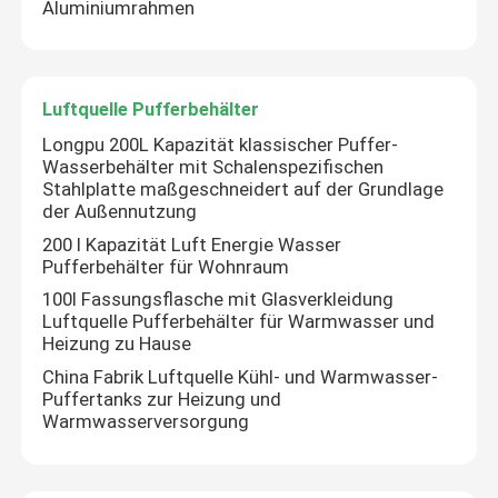
Aluminiumrahmen
Solarthermische Vakuumröhre
Luftquelle Pufferbehälter
Schmelzwasserbehälter
Longpu 200L Kapazität klassischer Puffer-
Wasserbehälter mit Schalenspezifischen
Stahlplatte maßgeschneidert auf der Grundlage
Split-Solar-Wasserbereiter
der Außennutzung
200 l Kapazität Luft Energie Wasser
Pufferbehälter für Wohnraum
Kompakter Solarwasserbereiter
100l Fassungsflasche mit Glasverkleidung
Luftquelle Pufferbehälter für Warmwasser und
Sonnenwasserbereiter für den Balkon
Heizung zu Hause
China Fabrik Luftquelle Kühl- und Warmwasser-
Puffertanks zur Heizung und
Solarwasserbereiter ohne Tank
Warmwasserversorgung
Sonnenkollektor des Flacheisens