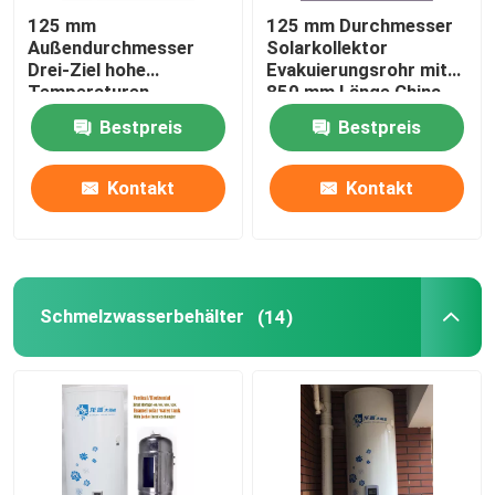
125 mm
125 mm Durchmesser
Außendurchmesser
Solarkollektor
Drei-Ziel hohe
Evakuierungsrohr mit
Temperaturen
850 mm Länge China
Solarheizung
Drei-Höhe Solarrohr
Bestpreis
Bestpreis
Vakuumröhren alle Glas
evakuierte Solarröhren
Kontakt
Kontakt
Schmelzwasserbehälter
(14)