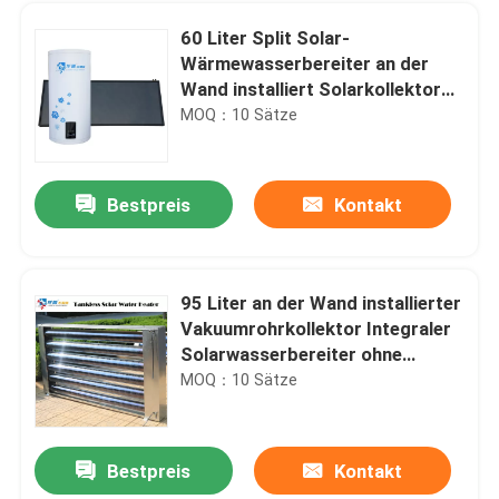
60 Liter Split Solar-
Wärmewasserbereiter an der
Wand installiert Solarkollektor
Wasserheizungssystem
MOQ：10 Sätze
Bestpreis
Kontakt
95 Liter an der Wand installierter
Vakuumrohrkollektor Integraler
Zu Hause
Solarwasserbereiter ohne
Wassertank
MOQ：10 Sätze
Produkte
Bestpreis
Kontakt
Longpu Marke Fabrik Direktverkauf Luftquelle kompakte Wärmepumpe Warmwasserbereiter für den Wohnbereich
Videos