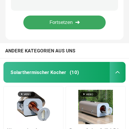
Energieeinsparende 200-Liter-PV-Wasserbereiter für Haus
Effizienter Druckwasserbereiter mit Mikrocomputersteuerung
Solarthermische Vakuumröhre
100 l Photovoltaik-Wasserbereiter, gesteuert durch energieeffizienten Mikrocomputer
Energieeffizienter 150l Photovoltaik-Wasserbereiter, Solar-Wärmewasserbereiter
Schmelzwasserbehälter
ANDERE KATEGORIEN AUS UNS
Split-Solar-Wasserbereiter
Kompakter Solarwasserbereiter
Solarthermischer Kocher
(10)
Sonnenwasserbereiter für den Balkon
Solarwasserbereiter ohne Tank
Sonnenkollektor des Flacheisens