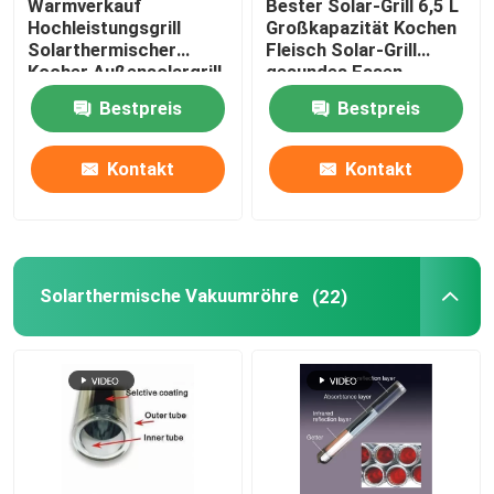
Warmverkauf
Bester Solar-Grill 6,5 L
Hochleistungsgrill
Großkapazität Kochen
Solarthermischer
Fleisch Solar-Grill
Luftquelle Pufferbehälter
Kocher Außensolargrill
gesundes Essen
Für Camping Made In
Kochen für den
Bestpreis
Bestpreis
China
amerikanischen Markt
Heizpumpen aus Luftquelle
Kontakt
Kontakt
Luftwärmepumpe Wasserbereiter
Photovoltaische Warmwasserbereiter
Solarthermische Vakuumröhre
(22)
Wasserbehälter für den Ofen