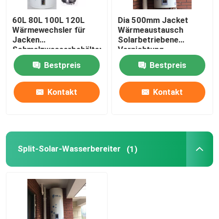
60L 80L 100L 120L
Dia 500mm Jacket
Wärmewechsler für
Wärmeaustausch
Jacken
Solarbetriebene
Schmelzwasserbehälter
Vernichtung
Solarwasserbereiter
Warmwasserzylinder
Bestpreis
Bestpreis
vertikale Anlage
vertikaler
Solarbetriebener
Wassertank
Kontakt
Kontakt
Split-Solar-Wasserbereiter
(1)