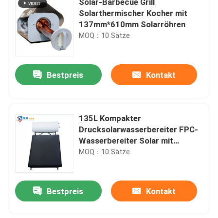
Solar-Barbecue Grill
Solarthermischer Kocher mit
137mm*610mm Solarröhren
MOQ：10 Sätze
Bestpreis
Kontakt
135L Kompakter
Drucksolarwasserbereiter FPC-
Wasserbereiter Solar mit
emailliertem Stahlzylinder
MOQ：10 Sätze
Bestpreis
Kontakt