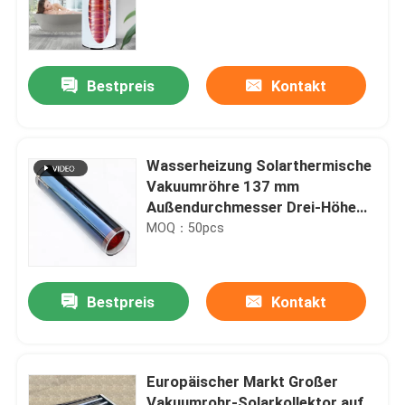
Pufferbehälter mit äußerer
Spirale
Bestpreis
Kontakt
Wasserheizung Solarthermische
Vakuumröhre 137 mm
Außendurchmesser Drei-Höhe
Solarkollektorröhre
MOQ：50pcs
Bestpreis
Kontakt
Europäischer Markt Großer
Vakuumrohr-Solarkollektor auf