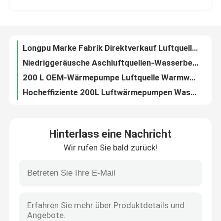
Niedriggeräusche Aschluftquellen-Wasserbereiter Maximalheizleistung 1500w Luftenergie-Wärmepumpe Integrierte Maschine
200 L OEM-Wärmepumpe Luftquelle Warmwasserbereiter für Kühlung und Heizung
Über uns
Hocheffiziente 200L Luftwärmepumpen Wassereinheitlichungsmaschine
100 l 150 l 200 l Wärmepumpe Wasserheizungen Luftquelle Kompaktmaschine
Werksbesichtigung
100L-Emalierstahlzylinder Luftquelle Wärmepumpe Warmwasserbereiter mit Lärm 52dB A
100 Liter Luftwärmepumpe integrierte Warmwasserbereiter für Wohn- und Gewerbeflächen
Qualitätskontrolle
150l All-in-One-Wärmepumpe mit Luftquelle Warmwasserbereiter für Heizung und Warmwasserversorgung von Haushalten
200-Liter-Luft-Energie-Puffer-Wasserbehälter für Heizung und Warmwasserversorgung
Kontakt mit uns
100 l Kapazität Stahlplatte Material Zylinder Luftquelle Pufferbehälter für Klimaanlage
Hinterlass eine Nachricht
100l Fassungsflasche mit Glasverkleidung Luftquelle Pufferbehälter für Warmwasser und Heizung zu Hause
Wir rufen Sie bald zurück!
100l 150l 200l OEM-Emalierung Stahlzylinder Luftenergie-Pufferbehälter für Heizungssystem
Neuigkeiten
60L Longpu-Marke ODM&OEM Ashp Luftquelle Pufferbehälter für Luftheizungssystem
200 l Kapazität Luft Energie Wasser Pufferbehälter für Wohnraum
Rechtssachen
670W 100l Kapazität Solar-Wasserheizung Erweiterter Mikrocomputer-Controller
60l Oem Photovoltaik-Wasserbereiter für Heizung und Warmwasserversorgung
Solarthermischer Kocher