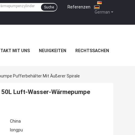
Referenzen
|
Suche
German
TAKT MIT UNS
NEUIGKEITEN
RECHTSSACHEN
mpe Pufferbehälter Mit Äußerer Spirale
 150L Luft-Wasser-Wärmepumpe
China
longpu