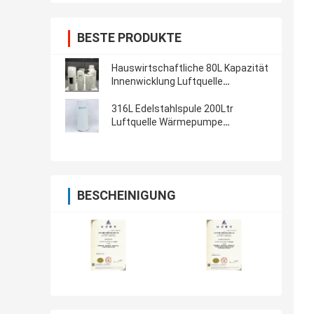
BESTE PRODUKTE
Hauswirtschaftliche 80L Kapazität
Innenwicklung Luftquelle
Wärmepumpe Wie Wasserbehälter
aus Emailleisenplatte
316L Edelstahlspule 200Ltr
Luftquelle Wärmepumpe
Wasserbehälter mit Emaill-
Wärmwasserflasche
BESCHEINIGUNG