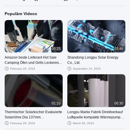
Populäre Videos
00:25
03:46
Amazon beste Lieferant Hot Sale
Shandong Longpu Solar Energy
Camping Öfen und Grills Leckeres
Co., Ltd.
Essen Kochen Mit Sonnenofen
February 29, 2024
September 14, 2023
01:10
00:30
Thermischer Solarkocher Evakuierte
Longpu Marke Fabrik Direktverkauf
Solarröhre Dia 137mm
Luftquelle kompakte Wärmepumpe
Vakuumröhre Solar
Warmwasserbereiter für den
February 29, 2024
March 04, 2024
Wohnbereich