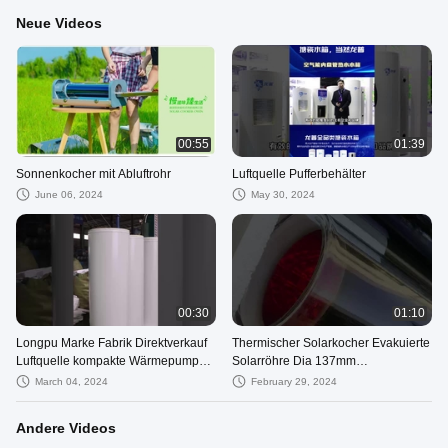
Neue Videos
00:55
01:39
Sonnenkocher mit Abluftrohr
Luftquelle Pufferbehälter
June 06, 2024
May 30, 2024
00:30
01:10
Longpu Marke Fabrik Direktverkauf
Thermischer Solarkocher Evakuierte
Luftquelle kompakte Wärmepumpe
Solarröhre Dia 137mm
Warmwasserbereiter für den
Vakuumröhre Solar
March 04, 2024
February 29, 2024
Wohnbereich
Andere Videos