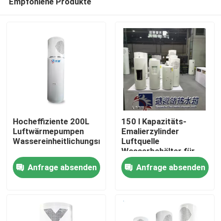
Empfohlene Produkte
Hocheffiziente 200L
150 l Kapazitäts-
Luftwärmepumpen
Emalierzylinder
Wassereinheitlichungsmaschine
Luftquelle
Wasserbehälter für
Zu Hause
Wärmepumpensysteme
Anfrage absenden
Anfrage absenden
Produkte
Videos