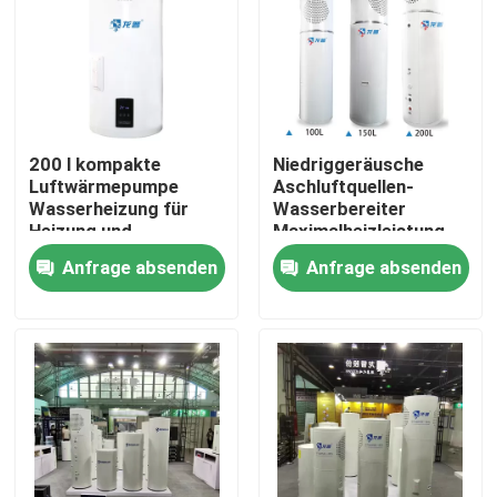
Über uns
Werksbesichtigung
200 l kompakte
Niedriggeräusche
Luftwärmepumpe
Aschluftquellen-
Qualitätskontrolle
Wasserheizung für
Wasserbereiter
Heizung und
Maximalheizleistung
Warmwasserversorgung
1500w Luftenergie-
Anfrage absenden
Anfrage absenden
Kontakt mit uns
Wärmepumpe
Integrierte Maschine
Neuigkeiten
Rechtssachen
Solarthermischer Kocher