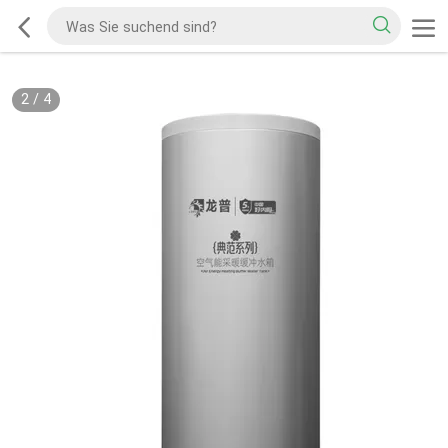
2
/
4