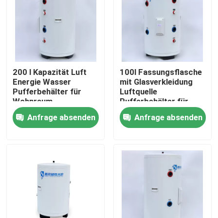
Über uns
Werksbesichtigung
200 l Kapazität Luft
100l Fassungsflasche
Energie Wasser
mit Glasverkleidung
Qualitätskontrolle
Pufferbehälter für
Luftquelle
Wohnraum
Pufferbehälter für
Warmwasser und
Anfrage absenden
Anfrage absenden
Kontakt mit uns
Heizung zu Hause
Neuigkeiten
Rechtssachen
Solarthermischer Kocher