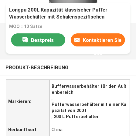
Longpu 200L Kapazität klassischer Puffer-
Wasserbehälter mit Schalenspezifischen
Stahlplatte maßgeschneidert auf der Grundlage
MOQ：10 Sätze
der Außennutzung
Bestpreis
Kontaktieren Sie
uns
PRODUKT-BESCHREIBUNG
Bufferwasserbehälter für den Auß
enbereich
,
Markieren:
Pufferwasserbehälter mit einer Ka
pazität von 200 l
,
200 L Pufferbehälter
Herkunftsort
China