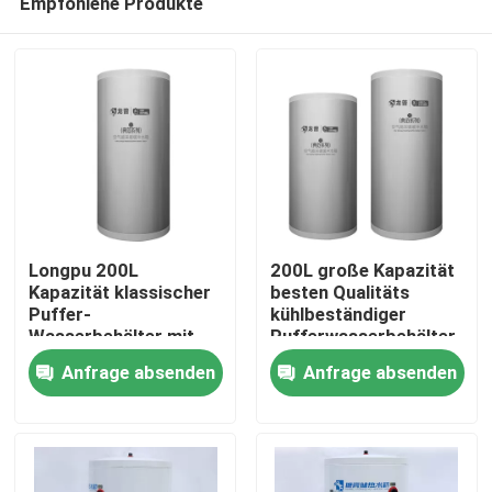
Empfohlene Produkte
Longpu 200L
200L große Kapazität
Kapazität klassischer
besten Qualitäts
Puffer-
kühlbeständiger
Wasserbehälter mit
Pufferwasserbehälter
Zu Hause
Schalenspezifischen
für Heizung
Anfrage absenden
Anfrage absenden
Stahlplatte
maßgeschneidert auf
Produkte
der Grundlage der
Außennutzung
Videos