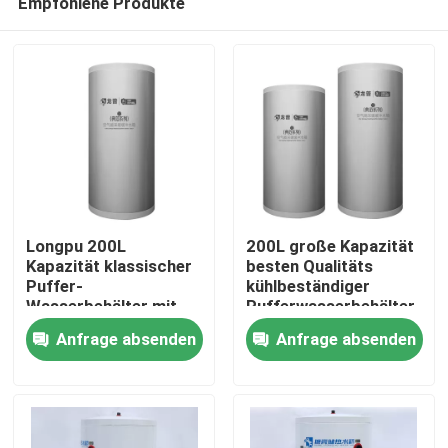
Empfohlene Produkte
Longpu 200L
200L große Kapazität
Kapazität klassischer
besten Qualitäts
Puffer-
kühlbeständiger
Wasserbehälter mit
Pufferwasserbehälter
Zu Hause
Schalenspezifischen
für Heizung
Anfrage absenden
Anfrage absenden
Stahlplatte
maßgeschneidert auf
Produkte
der Grundlage der
Außennutzung
Videos