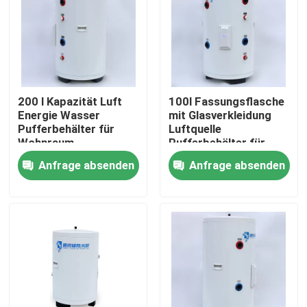
Über uns
Werksbesichtigung
200 l Kapazität Luft
100l Fassungsflasche
Energie Wasser
mit Glasverkleidung
Qualitätskontrolle
Pufferbehälter für
Luftquelle
Wohnraum
Pufferbehälter für
Warmwasser und
Anfrage absenden
Anfrage absenden
Kontakt mit uns
Heizung zu Hause
Neuigkeiten
Rechtssachen
Solarthermischer Kocher