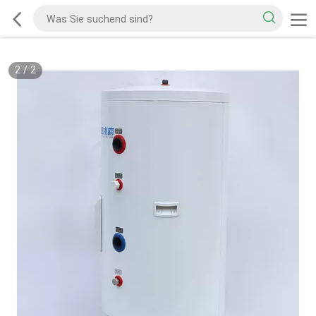
2
/
2