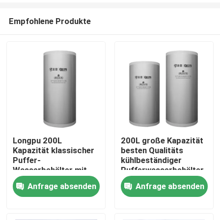
Empfohlene Produkte
Longpu 200L
200L große Kapazität
Kapazität klassischer
besten Qualitäts
Zu Hause
Puffer-
kühlbeständiger
Wasserbehälter mit
Pufferwasserbehälter
Schalenspezifischen
für Heizung
Anfrage absenden
Anfrage absenden
Produkte
Stahlplatte
maßgeschneidert auf
der Grundlage der
Videos
Außennutzung