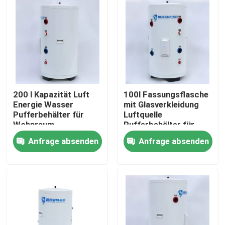
Über uns
Werksbesichtigung
Qualitätskontrolle
200 l Kapazität Luft
100l Fassungsflasche
Energie Wasser
mit Glasverkleidung
Pufferbehälter für
Luftquelle
Kontakt mit uns
Wohnraum
Pufferbehälter für
Warmwasser und
Anfrage absenden
Anfrage absenden
Heizung zu Hause
Neuigkeiten
Rechtssachen
Solarthermischer Kocher