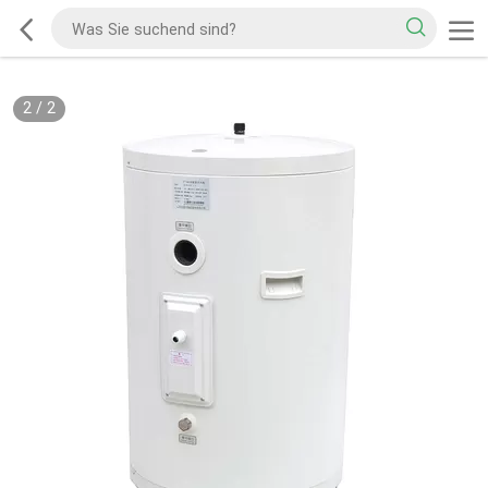
2
/
2