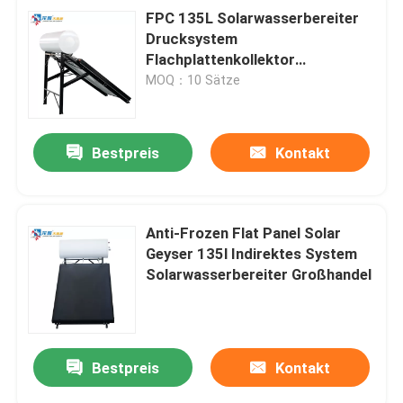
FPC 135L Solarwasserbereiter
Drucksystem
Flachplattenkollektor
Solargeiser mit kostenloser
MOQ：10 Sätze
Wartung
Bestpreis
Kontakt
Anti-Frozen Flat Panel Solar
Geyser 135l Indirektes System
Solarwasserbereiter Großhandel
Bestpreis
Kontakt