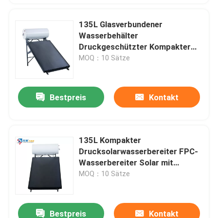
135L Glasverbundener
Wasserbehälter
Druckgeschützter Kompakter
Solarwasserbereiter Flachplatte
MOQ：10 Sätze
Solargeyser Dachinstallation
Bestpreis
Kontakt
135L Kompakter
Drucksolarwasserbereiter FPC-
Wasserbereiter Solar mit
emailliertem Stahlzylinder
MOQ：10 Sätze
Bestpreis
Kontakt