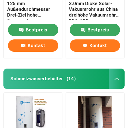
125 mm
3.0mm Dicke Solar-
Außendurchmesser
Vakuumrohr aus China
Drei-Ziel hohe
dreihöhe Vakuumrohr
Temperaturen
137x610mm
Solarheizung
Bestpreis
Bestpreis
Vakuumröhren alle Glas
evakuierte Solarröhren
Kontakt
Kontakt
Schmelzwasserbehälter
(14)