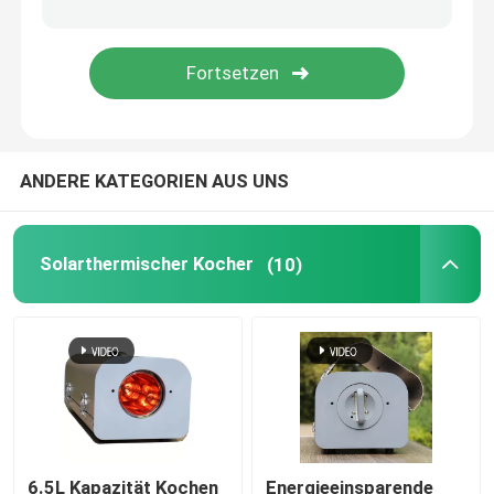
Luftquelle Pufferbehälter
Heizpumpen aus Luftquelle
ANDERE KATEGORIEN AUS UNS
Luftwärmepumpe Wasserbereiter
Photovoltaische Warmwasserbereiter
Solarthermischer Kocher
(10)
Wasserbehälter für den Ofen
6.5L Kapazität Kochen
Energieeinsparende