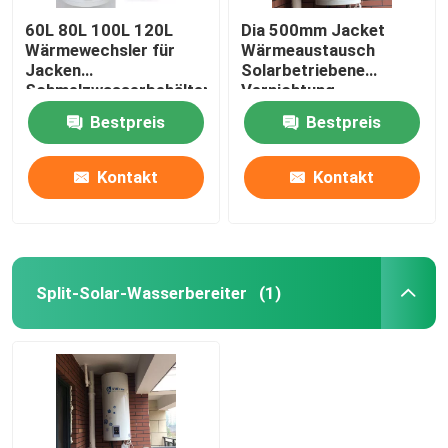
60L 80L 100L 120L
Dia 500mm Jacket
Wärmewechsler für
Wärmeaustausch
Jacken
Solarbetriebene
Schmelzwasserbehälter
Vernichtung
Solarwasserbereiter
Warmwasserzylinder
Bestpreis
Bestpreis
vertikale Anlage
vertikaler
Solarbetriebener
Wassertank
Kontakt
Kontakt
Split-Solar-Wasserbereiter
(1)