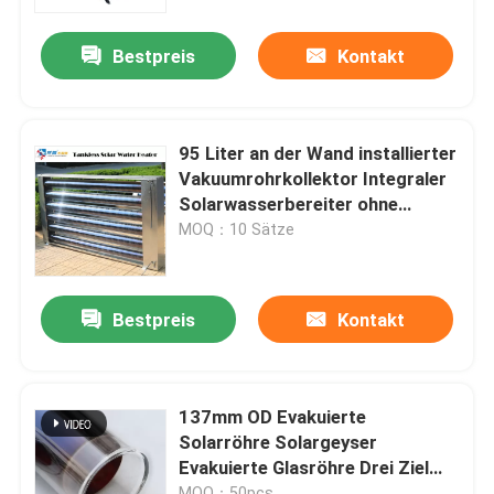
Bestpreis
Kontakt
Über uns
Werksbesichtigung
95 Liter an der Wand installierter
Vakuumrohrkollektor Integraler
Qualitätskontrolle
Solarwasserbereiter ohne
Wassertank
MOQ：10 Sätze
Kontakt mit uns
Bestpreis
Kontakt
Neuigkeiten
Rechtssachen
137mm OD Evakuierte
Solarröhre Solargeyser
Evakuierte Glasröhre Drei Ziel
Solarthermischer Kocher
Solarröhre China Glasröhre
MOQ：50pcs