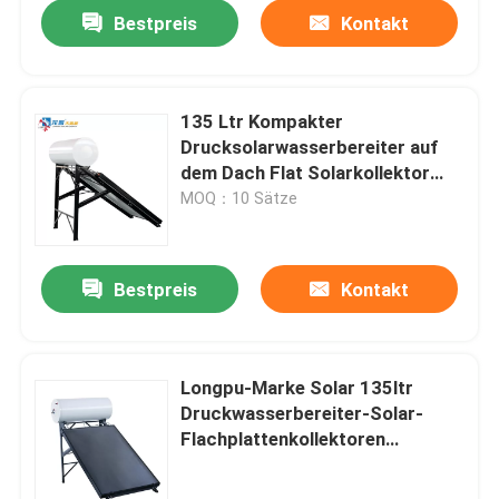
Bestpreis
Kontakt
135 Ltr Kompakter
Drucksolarwasserbereiter auf
dem Dach Flat Solarkollektor
Typ
MOQ：10 Sätze
Bestpreis
Kontakt
Zu Hause
Longpu-Marke Solar 135ltr
Druckwasserbereiter-Solar-
Produkte
Flachplattenkollektoren
Wasserbereiter
Videos