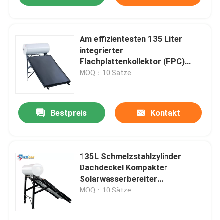
Am effizientesten 135 Liter
integrierter
Flachplattenkollektor (FPC)
Wärmespeicher
MOQ：10 Sätze
Solarwasserbereiter
Bestpreis
Kontakt
135L Schmelzstahlzylinder
Dachdeckel Kompakter
Solarwasserbereiter
Flachplattenkollektor
MOQ：10 Sätze
Wasserbereiter