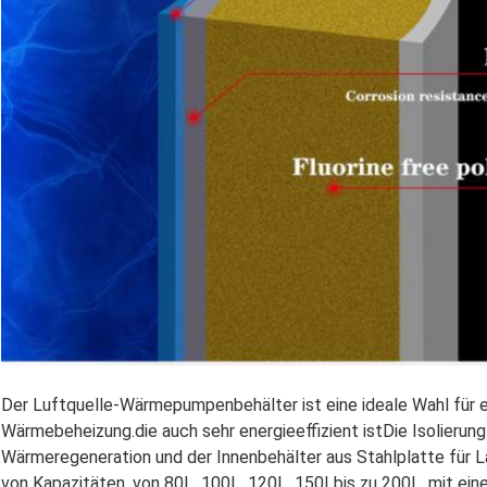
Der Luftquelle-Wärmepumpenbehälter ist eine ideale Wahl für e
Wärmebeheizung.die auch sehr energieeffizient istDie Isolierun
Wärmeregeneration und der Innenbehälter aus Stahlplatte für La
von Kapazitäten, von 80L, 100L, 120L, 150Lbis zu 200L, mit e