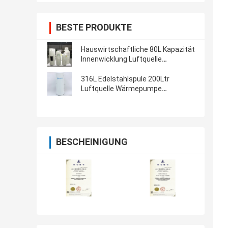
BESTE PRODUKTE
Hauswirtschaftliche 80L Kapazität
Innenwicklung Luftquelle
Wärmepumpe Wie Wasserbehälter
aus Emailleisenplatte
316L Edelstahlspule 200Ltr
Luftquelle Wärmepumpe
Wasserbehälter mit Emaill-
Wärmwasserflasche
BESCHEINIGUNG