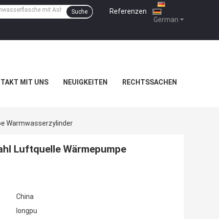
Referenzen
|
Suche
German
TAKT MIT UNS
NEUIGKEITEN
RECHTSSACHEN
pe Warmwasserzylinder
ahl Luftquelle Wärmepumpe
China
longpu