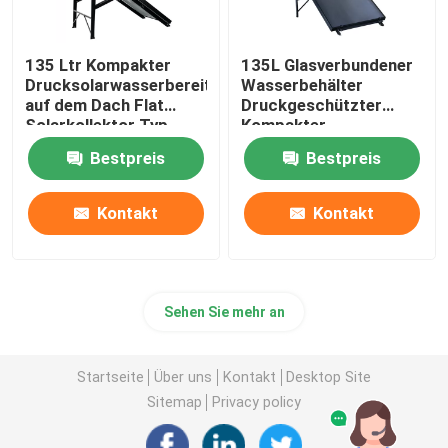
135 Ltr Kompakter
135L Glasverbundener
Drucksolarwasserbereiter
Wasserbehälter
auf dem Dach Flat
Druckgeschützter
Solarkollektor Typ
Kompakter
Solarwasserbereiter
Bestpreis
Bestpreis
Flachplatte
Solargeyser
Dachinstallation
Kontakt
Kontakt
Sehen Sie mehr an
Startseite
Über uns
Kontakt
Desktop Site
Sitemap
Privacy policy