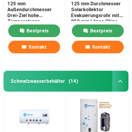
125 mm
125 mm Durchmesser
Außendurchmesser
Solarkollektor
Drei-Ziel hohe
Evakuierungsrohr mit
Temperaturen
850 mm Länge China
Solarheizung
Drei-Höhe Solarrohr
Bestpreis
Bestpreis
Vakuumröhren alle Glas
evakuierte Solarröhren
Kontakt
Kontakt
Schmelzwasserbehälter
(14)