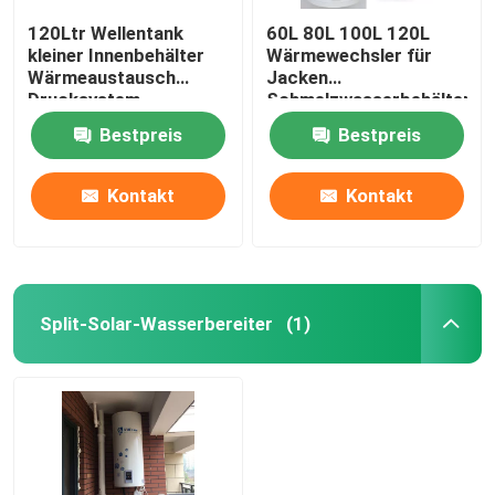
120Ltr Wellentank
60L 80L 100L 120L
kleiner Innenbehälter
Wärmewechsler für
Wärmeaustausch
Jacken
Drucksystem
Schmelzwasserbehälter
Wärmespeicher Emaille
Solarwasserbereiter
Bestpreis
Bestpreis
Solarwasserbehälter
vertikale Anlage
Kontakt
Kontakt
Split-Solar-Wasserbereiter
(1)