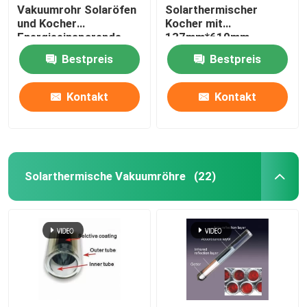
Vakuumrohr Solaröfen
Solarthermischer
und Kocher
Kocher mit
Energieeinsparende
137mm*610mm
Kocher zum Kochen im
Solarröhren
Bestpreis
Bestpreis
Freien Großer Solargrill
Kontakt
Kontakt
Solarthermische Vakuumröhre
(22)