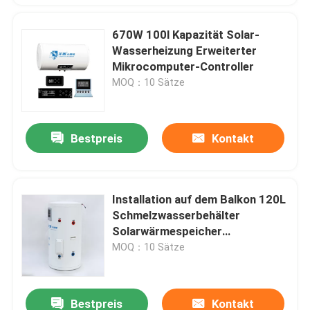
670W 100l Kapazität Solar-
Wasserheizung Erweiterter
Mikrocomputer-Controller
MOQ：10 Sätze
Bestpreis
Kontakt
Installation auf dem Balkon 120L
Schmelzwasserbehälter
Solarwärmespeicher
Wassertank mit
MOQ：10 Sätze
Kupferspulenwärmetauscher
Bestpreis
Kontakt