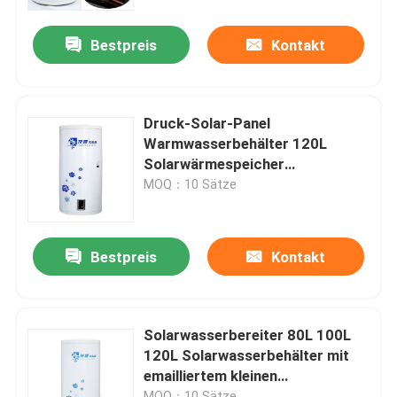
Bestpreis
Kontakt
Über uns
Werksbesichtigung
Druck-Solar-Panel
Warmwasserbehälter 120L
Qualitätskontrolle
Solarwärmespeicher
Wassertank mit
MOQ：10 Sätze
Jackenwärmetauscher
Kontakt mit uns
Bestpreis
Kontakt
Neuigkeiten
Rechtssachen
Solarwasserbereiter 80L 100L
120L Solarwasserbehälter mit
emailliertem kleinen
Solarthermischer Kocher
Wärmetauscher
MOQ：10 Sätze