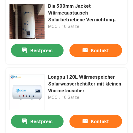
Dia 500mm Jacket
Wärmeaustausch
Solarbetriebene Vernichtung
Warmwasserzylinder vertikaler
MOQ：10 Sätze
Solarbetriebener Wassertank
Bestpreis
Kontakt
Longpu 120L Wärmespeicher
Solarwasserbehälter mit kleinen
Wärmetauscher
MOQ：10 Sätze
Bestpreis
Kontakt