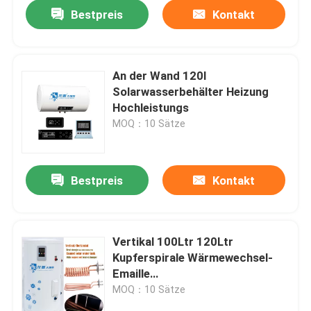
Bestpreis
Kontakt
An der Wand 120l
Solarwasserbehälter Heizung
Hochleistungs
MOQ：10 Sätze
Bestpreis
Kontakt
Zu Hause
Vertikal 100Ltr 120Ltr
Kupferspirale Wärmewechsel-
Produkte
Emaille
Solarwarmwasserbehälter für
MOQ：10 Sätze
Wohnraum
Videos