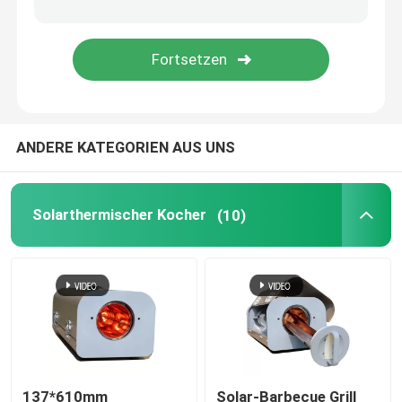
Luftquelle Pufferbehälter
Heizpumpen aus Luftquelle
ANDERE KATEGORIEN AUS UNS
Luftwärmepumpe Wasserbereiter
Photovoltaische Warmwasserbereiter
Solarthermischer Kocher
(10)
Wasserbehälter für den Ofen
137*610mm
Solar-Barbecue Grill